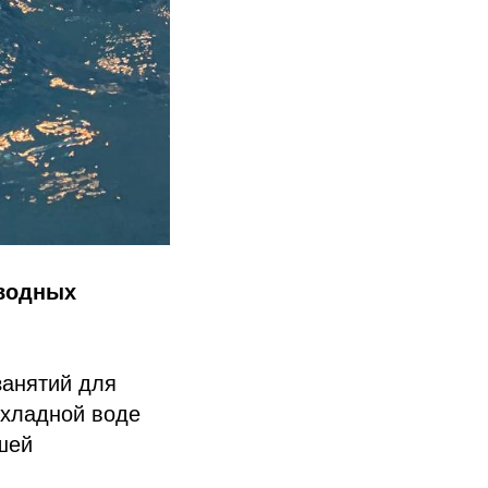
 водных
занятий для
охладной воде
шей